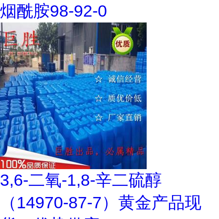
烟酰胺98-92-0
3,6-二氧-1,8-辛二硫醇
（14970-87-7）黄金产品现