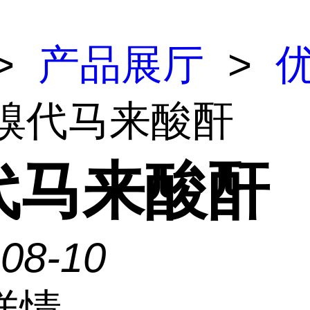
>
产品展厅
>
 溴代马来酸酐
代马来酸酐
-08-10
详情