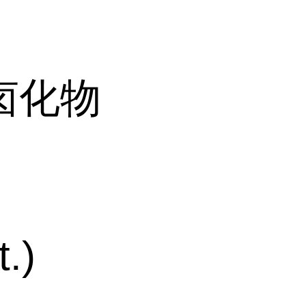
卤化物
.)