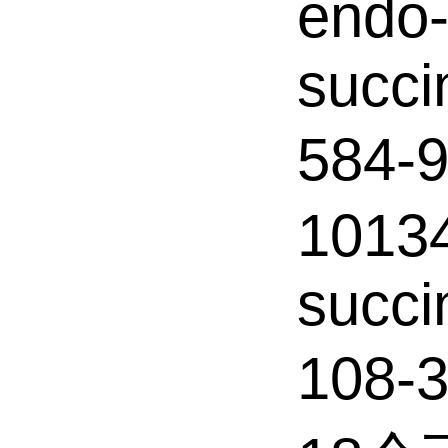
endo-
succi
584
10134
succi
108