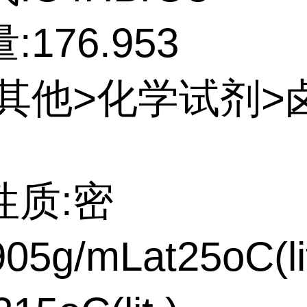
176.953
:其他>化学试剂>
性质:密
05g/mLat25oC(lit