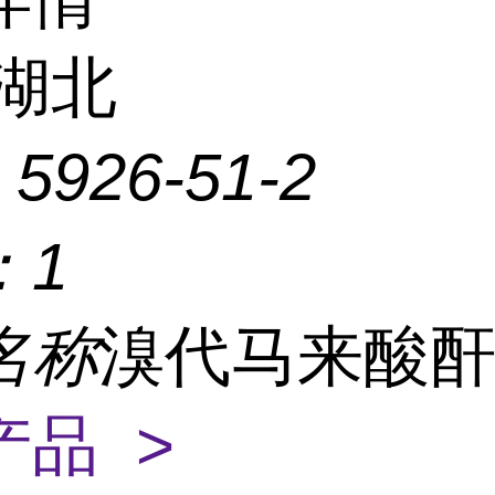
湖北
：
5926-51-2
：
1
名称
溴代马来酸
产品 >