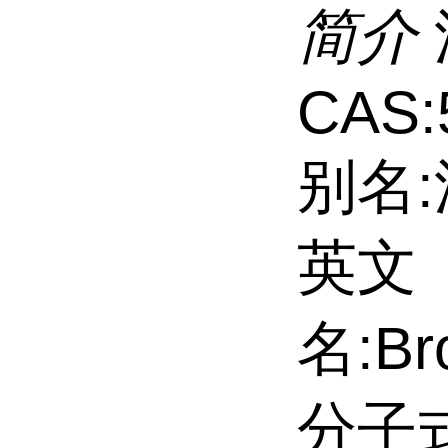
简介
CAS:
别名
英文
名:Br
分子式