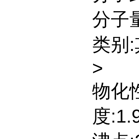
分子量:
类别
>
物化
度:1.9