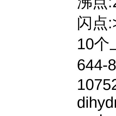
沸点:21
闪点:>
10
644-
10752
dihyd