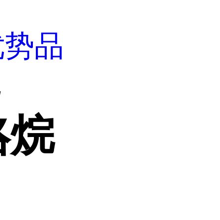
优势品
烷
咯烷