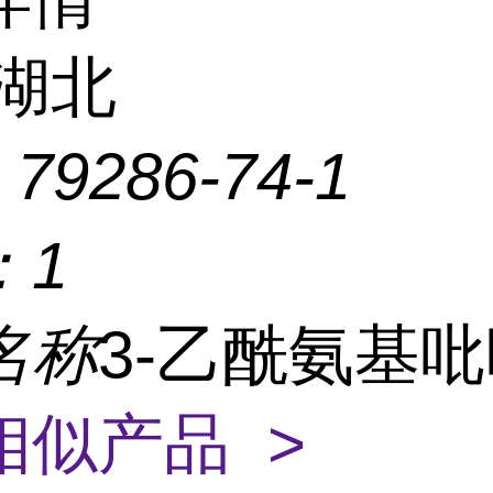
湖北
：
79286-74-1
：
1
名称
3-乙酰氨基
相似产品 >