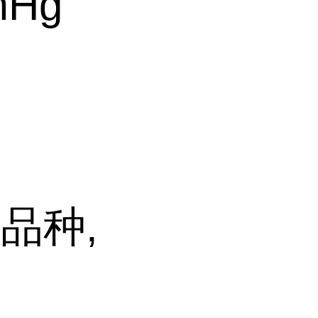
mHg
品种,