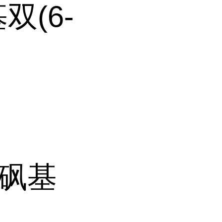
基双(6-
-甲砜基