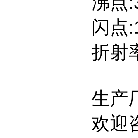
沸点:3
闪点:1
折射率
生产
欢迎