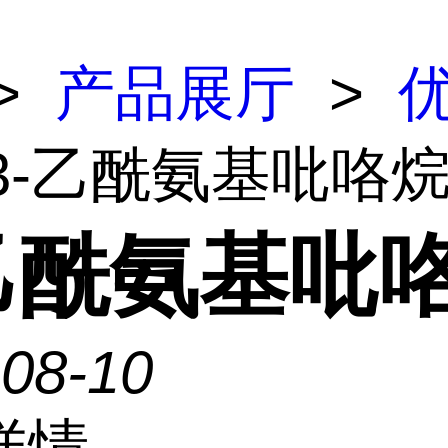
>
产品展厅
>
 3-乙酰氨基吡咯
-乙酰氨基吡
-08-10
详情