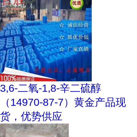
3,6-二氧-1,8-辛二硫醇
（14970-87-7）黄金产品现
货，优势供应