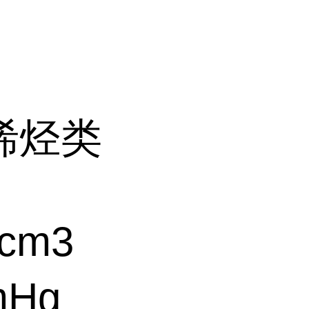
烯烃类
cm3
mHg