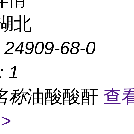
湖北
：
24909-68-0
：
1
名称
油酸酸酐
查
>