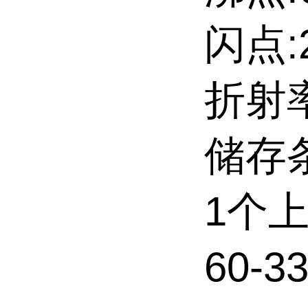
闪点:2
折射率
储存条件
1个
60-3