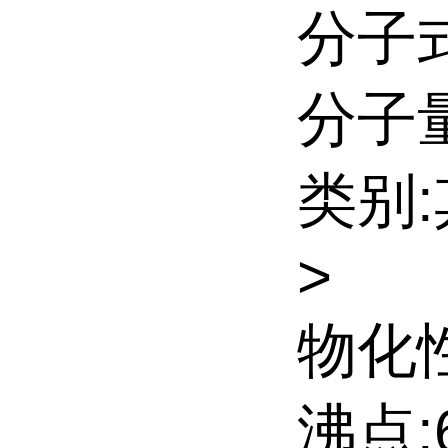
分子式
分子量:
类别
>
物化性
沸点:6