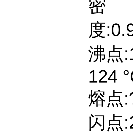
密
度:0.9
沸点:1
124 °
熔点:?6
闪点:2