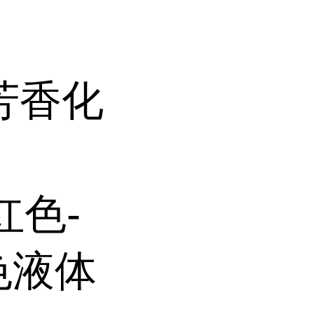
芳香化
红色-
色液体