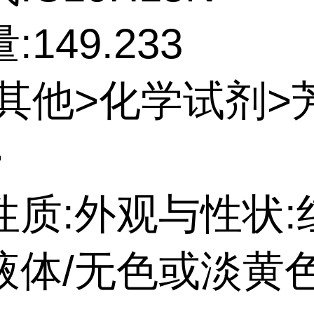
149.233
:其他>化学试剂>
>
性质:外观与性状:
液体/无色或淡黄