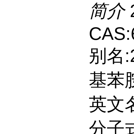
简介
CAS:
别名:
基苯胺
英文名:2
分子式