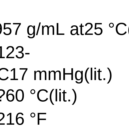
57 g/mL at25 °C(l
23-
C17 mmHg(lit.)
0 °C(lit.)
16 °F