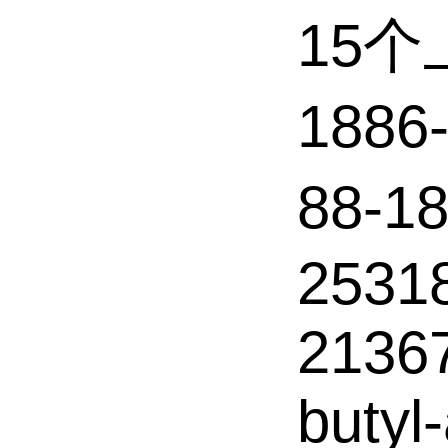
15
188
88-
2531
21367
butyl