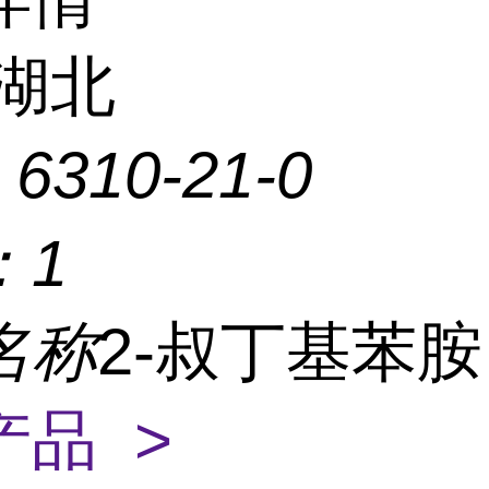
湖北
：
6310-21-0
：
1
名称
2-叔丁基苯
产品 >