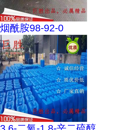
烟酰胺98-92-0
3,6-二氧-1,8-辛二硫醇