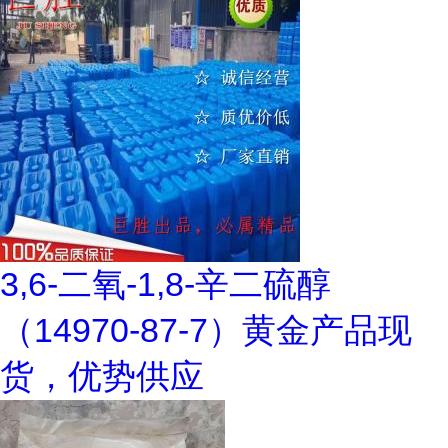
3,6-二氧-1,8-辛二硫醇
（14970-87-7）黄金产品现
货，优势供应