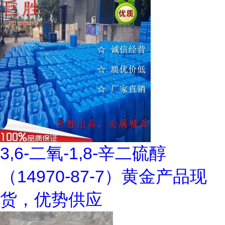
3,6-二氧-1,8-辛二硫醇
（14970-87-7）黄金产品现
货，优势供应