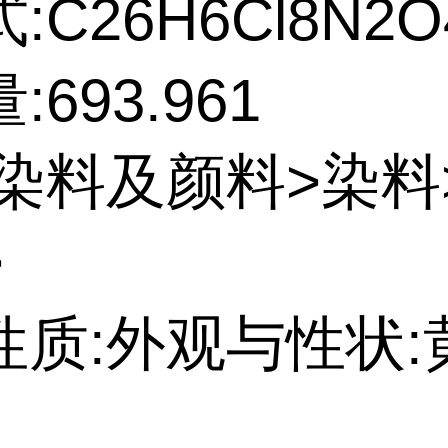
:C26H6Cl8N2O
693.961
:染料及颜料>染料
>
性质:外观与性状: