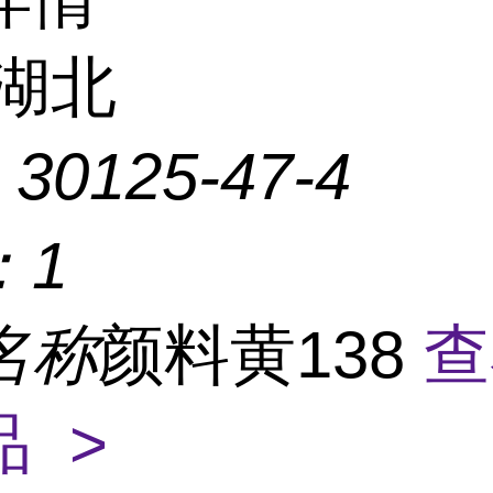
湖北
：
30125-47-4
：
1
名称
颜料黄138
查
 >