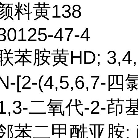
颜料黄138
30125-47-4
苯胺黄HD; 3,4,5
-[2-(4,5,6,7-四氯
,3-二氧代-2-茚基)
]邻苯二甲酰亚胺;