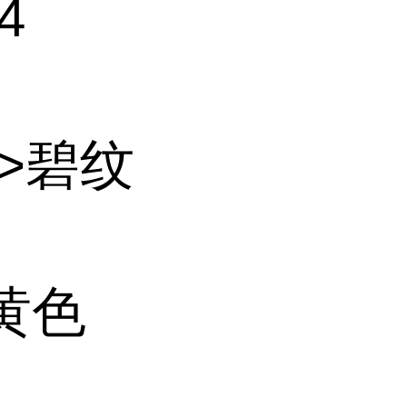
4
>碧纹
黄色