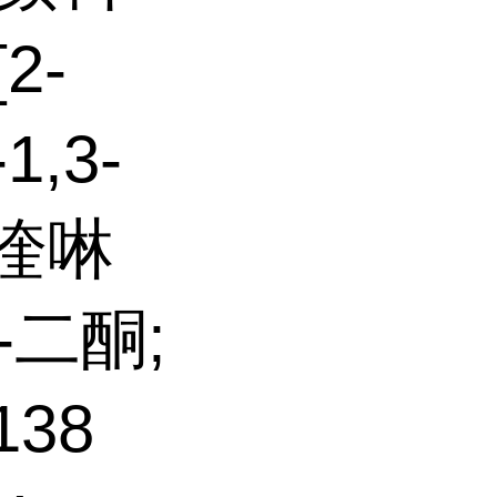
[2-
1,3-
-喹啉
)-二酮;
138