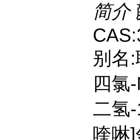
简介
CAS:
别名:联
四氯-N
二氢-1
喹啉