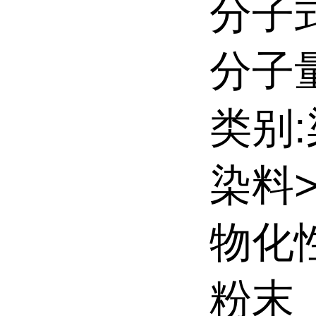
分子式
分子量:
类别
染料
物化
粉末