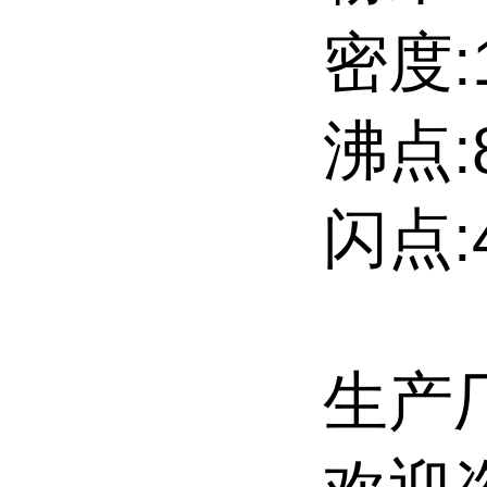
密度:1
沸点:8
闪点:4
生产