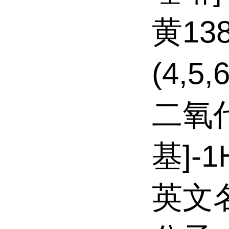
黄138;
(4,5
二氧代
基]-1
英文名: