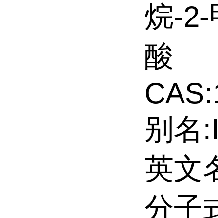
烷-2
酸
CAS:
别名:I
英文名:
分子式