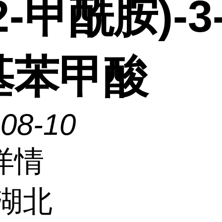
2-甲酰胺)-3
基苯甲酸
-08-10
详情
湖北