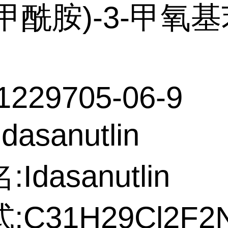
-甲酰胺)-3-甲氧
1229705-06-9
dasanutlin
Idasanutlin
:C31H29Cl2F2