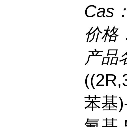
Cas
价格
产品
((2R,
苯基)-
氰基-