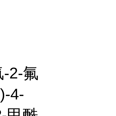
氯-2-氟
-4-
2-甲酰