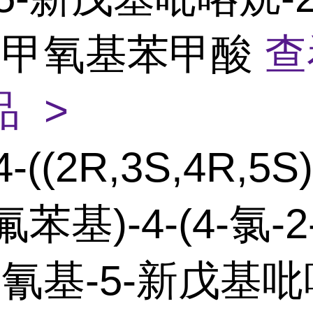
3-甲氧基苯甲酸
查
 >
4-((2R,3S,4R,5S)
氟苯基)-4-(4-氯-
4-氰基-5-新戊基