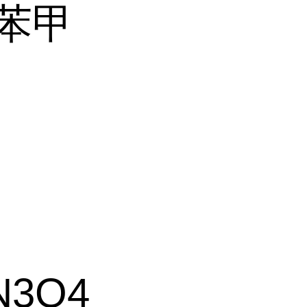
基苯甲
N3O4