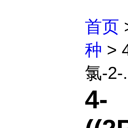
首页
种
> 4
氯-2-.
4-