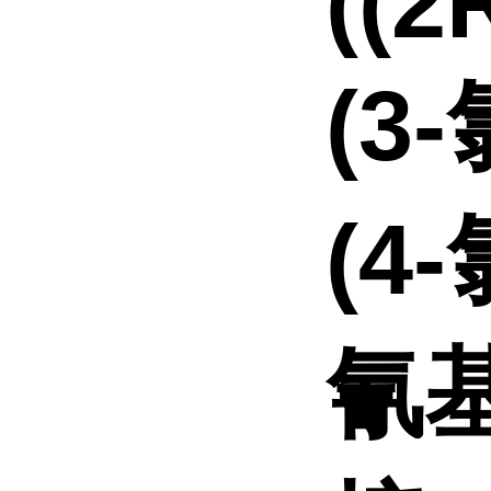
((2
(3
(4
氰基