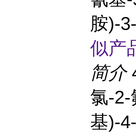
胺)-
似产品
简介
氯-2-
基)-