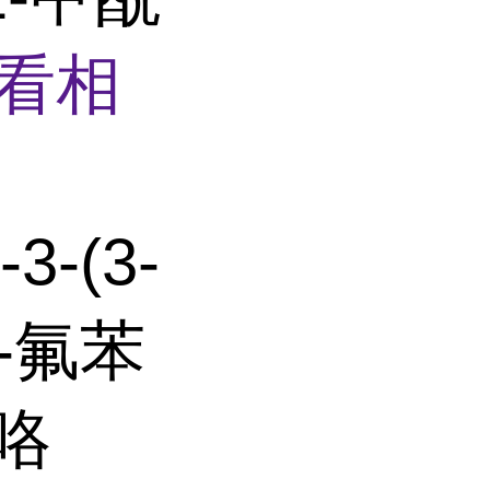
看相
-3-(3-
2-氟苯
吡咯