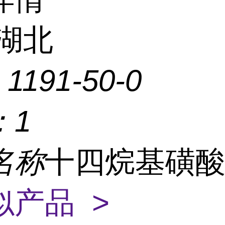
湖北
：
1191-50-0
：
1
名称
十四烷基磺
似产品 >