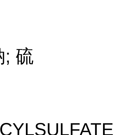
; 硫
CYLSULFATE