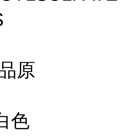
S
妆品原
白色