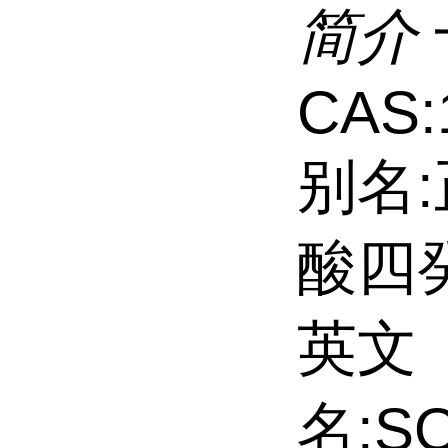
简介
CAS:
别名
酸四
英文
名:S