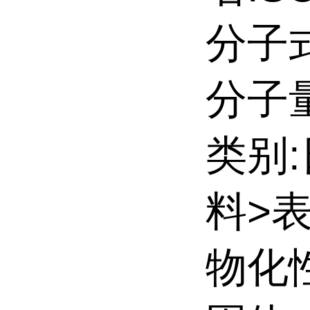
分子式
分子量:
类别
料>
物化