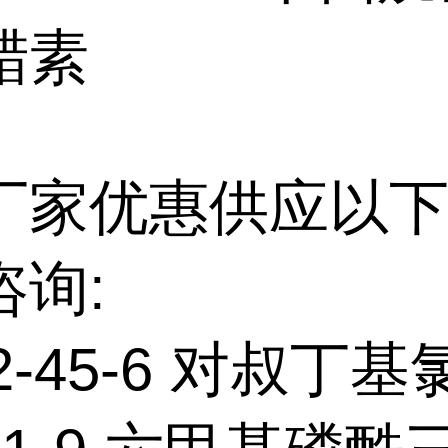
蜡素
厂家优惠供应以下
咨询:
92-45-6 对叔丁