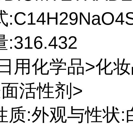
:C14H29NaO4
316.432
:日用化学品>化
表面活性剂>
性质:外观与性状: