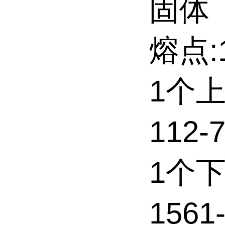
固体
熔点:
1个
112-
1个
1561