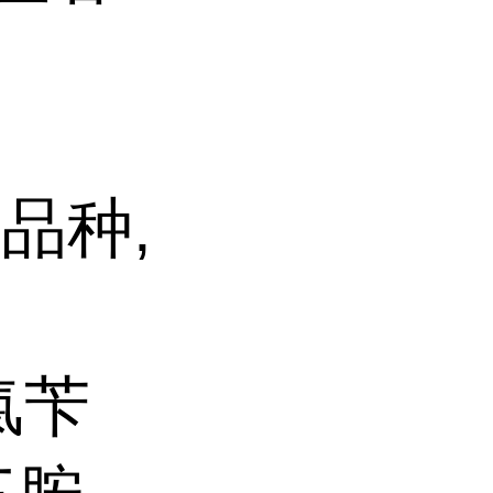
品种,
基氯苄