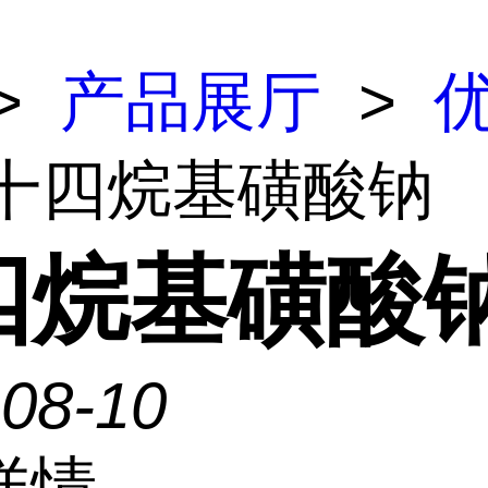
>
产品展厅
>
 十四烷基磺酸钠
四烷基磺酸
-08-10
详情