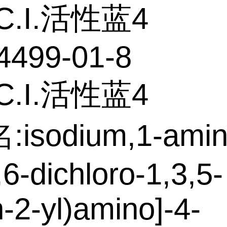
C.I.活性蓝4
4499-01-8
C.I.活性蓝4
isodium,1-amin
,6-dichloro-1,3,5-
n-2-yl)amino]-4-