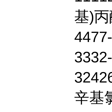
基)丙
4477
333
3242
辛基