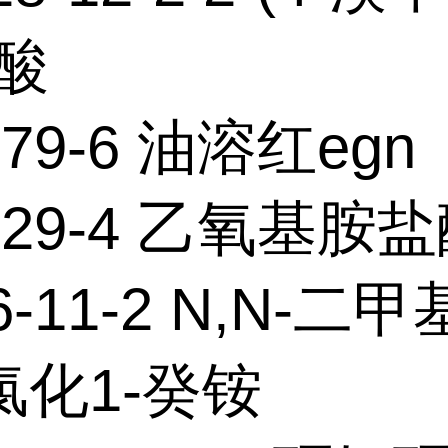
酸
-79-6 油溶红egn
2-29-4 乙氧基胺
6-11-2 N,N-二甲
氯化1-癸铵