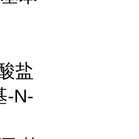
盐酸盐
基-N-