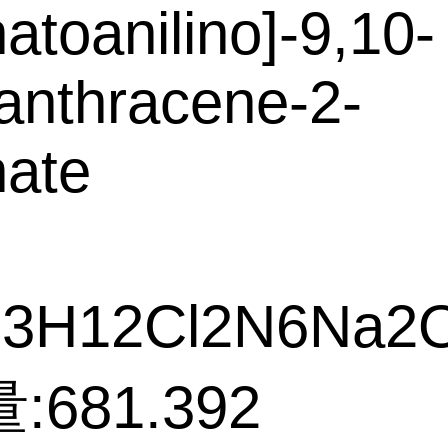
natoanilino]-9,10-
anthracene-2-
nate
3H12Cl2N6Na2
681.392