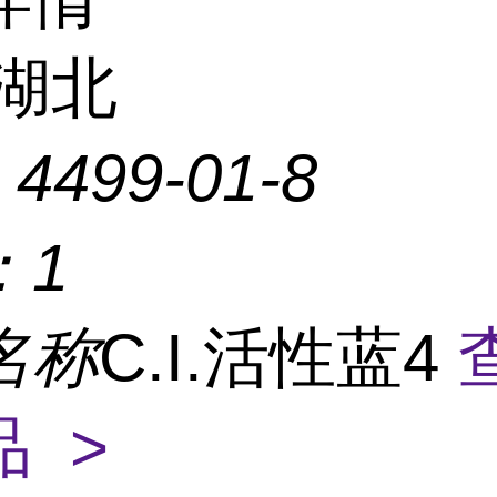
湖北
：
4499-01-8
：
1
名称
C.I.活性蓝4
 >