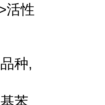
>活性
品种,
溴甲基苯