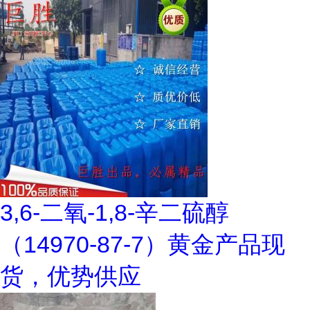
3,6-二氧-1,8-辛二硫醇
（14970-87-7）黄金产品现
货，优势供应