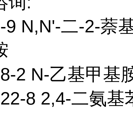
咨询:
6-9 N,N'-二-2-萘基
胺
-78-2 N-乙基甲基
-22-8 2,4-二氨