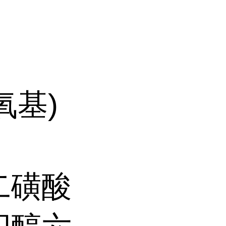
烷氧基)
萘二磺酸