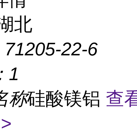
湖北
：
71205-22-6
：
1
名称
硅酸镁铝
查
>