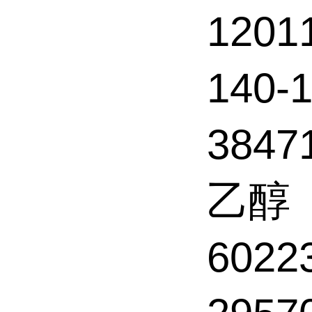
1201
140-
3847
乙醇
602