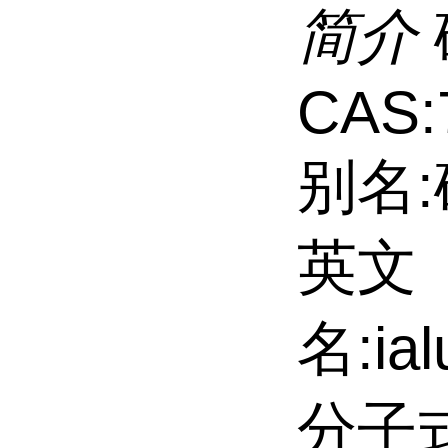
简介
CAS:
别名:
英文
名:ial
分子式