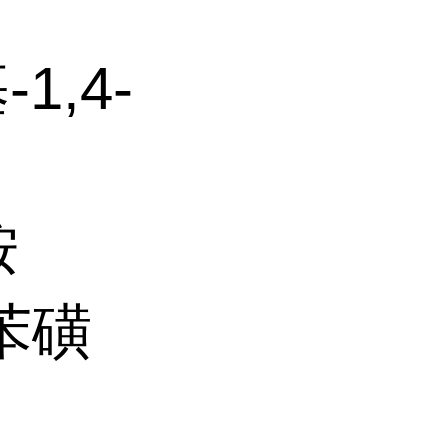
-1,4-
胺
基苯磺