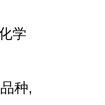
机化学
品种,