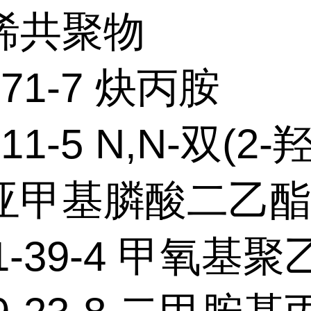
烯共聚物
-71-7 炔丙胺
-11-5 N,N-双(2
亚甲基膦酸二乙
71-39-4 甲氧基