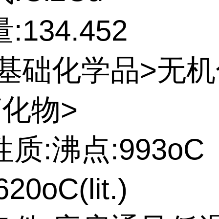
134.452
:基础化学品>无
卤化物>
质:沸点:993oC
0oC(lit.)