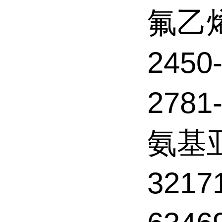
氟乙
2450
2781
氨基
321