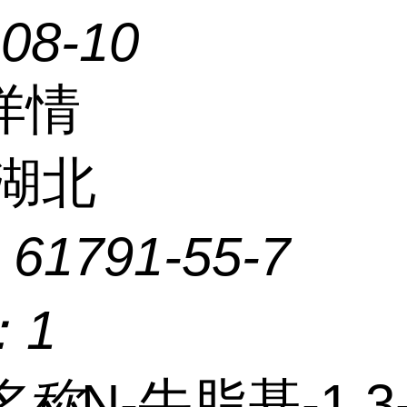
-08-10
详情
湖北
：
61791-55-7
：
1
名称
N-牛脂基-1,