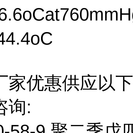
6.6oCat760mmH
4.4oC
厂家优惠供应以下
咨询:
70-58-9 聚二季