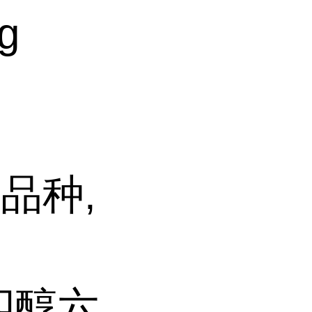
g
品种,
戊四醇六