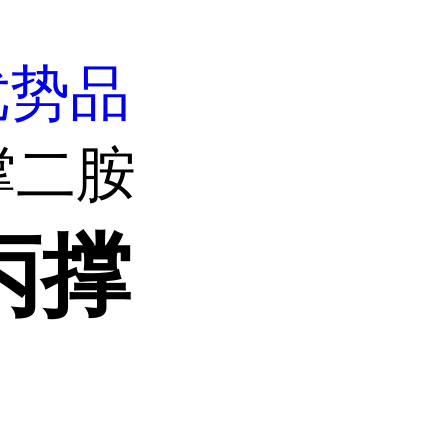
优势品
丙撑二胺
-丙撑