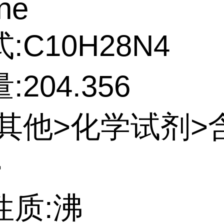
ne
:C10H28N4
204.356
:其他>化学试剂>
>
性质:沸