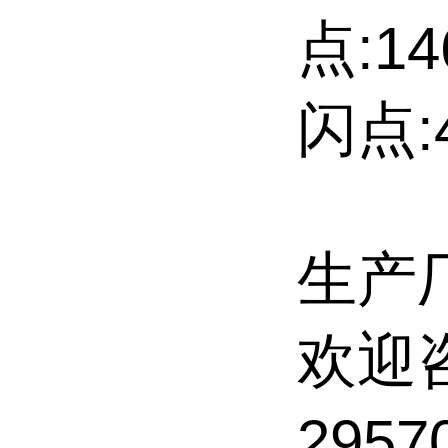
点:14
闪点:4
生产
欢迎
295