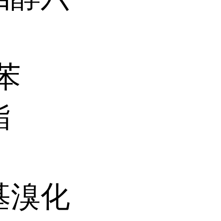
甲苯
酯
辛基溴化