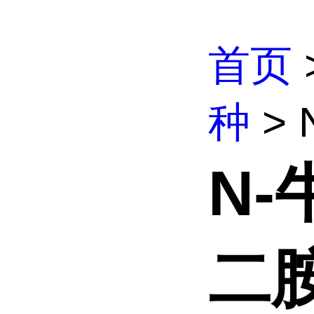
首页
种
> 
N-
二