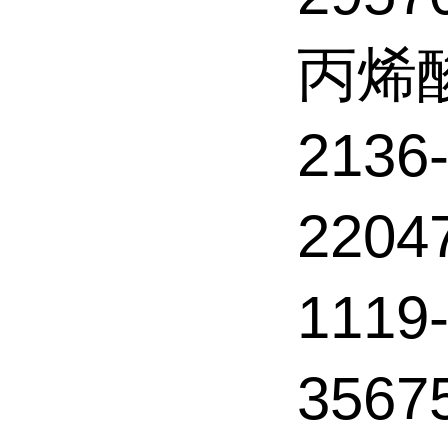
丙烯
2136
220
1119
356