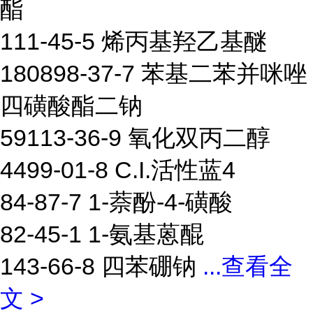
酯
111-45-5 烯丙基羟乙基醚
180898-37-7 苯基二苯并咪唑
四磺酸酯二钠
59113-36-9 氧化双丙二醇
4499-01-8 C.I.活性蓝4
84-87-7 1-萘酚-4-磺酸
82-45-1 1-氨基蒽醌
143-66-8 四苯硼钠
...
查看全
文 >