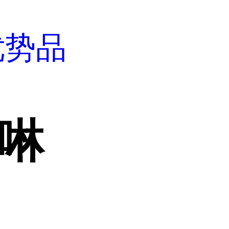
优势品
吗啉