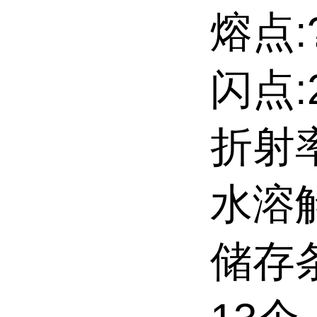
熔点:?1
闪点:2
折射率:
水溶
储存