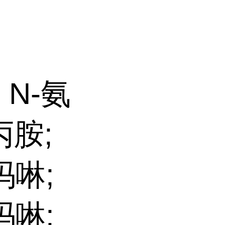
 N-氨
丙胺;
吗啉;
吗啉;