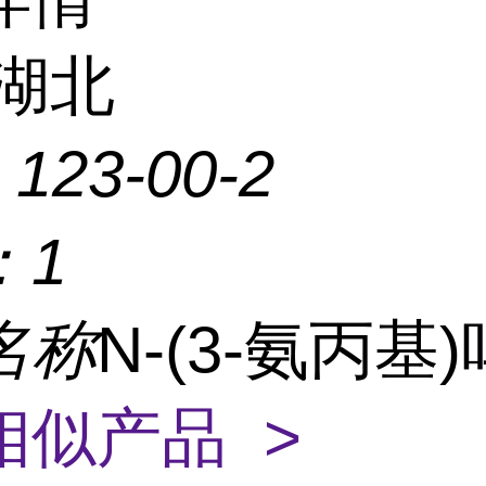
湖北
：
123-00-2
：
1
名称
N-(3-氨丙基
相似产品 >