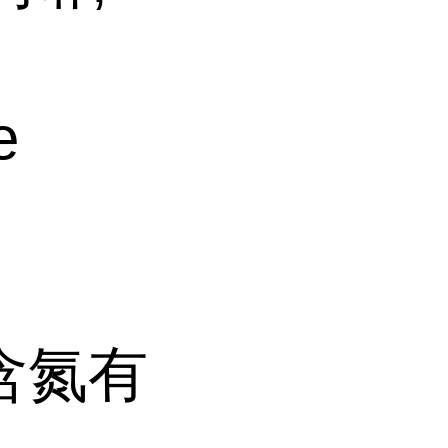
e
含氮有