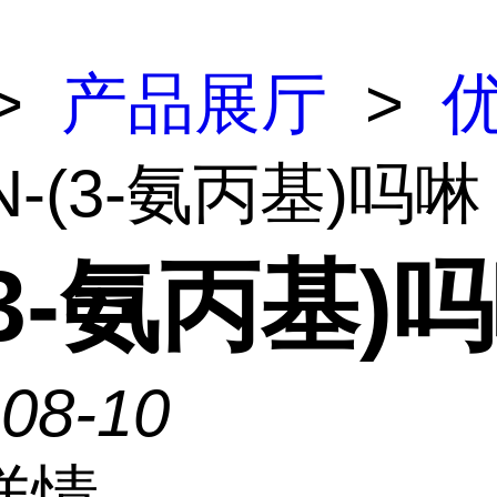
>
产品展厅
>
N-(3-氨丙基)吗啉
(3-氨丙基)
-08-10
详情