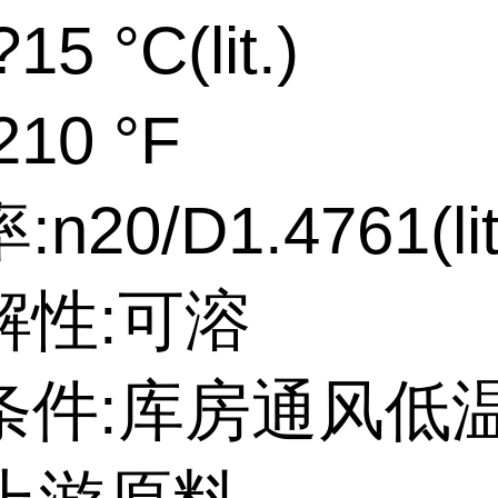
5 °C(lit.)
10 °F
n20/D1.4761(lit
解性:可溶
条件:库房通风低