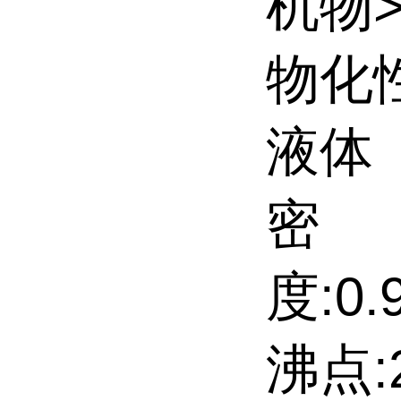
机物
物化
液体
密
度:0.9
沸点:22