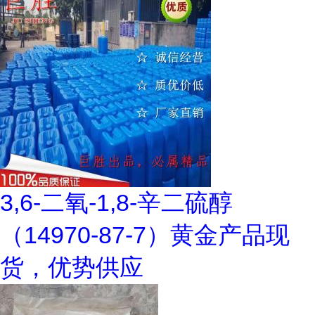
3,6-二氧-1,8-辛二硫醇
（14970-87-7）黄金产品现
货，优势供应