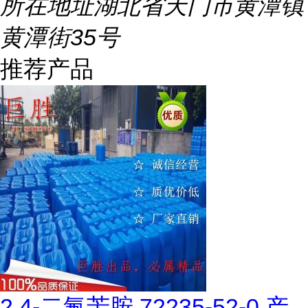
所在地址
湖北省天门市黄潭镇
黄潭街35号
推荐产品
2,4-二氟苄胺 72235-52-0 产