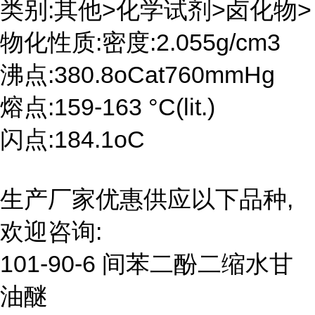
类别:其他>化学试剂>卤化物>
物化性质:密度:2.055g/cm3
沸点:380.8oCat760mmHg
熔点:159-163 °C(lit.)
闪点:184.1oC
生产厂家优惠供应以下品种,
欢迎咨询:
101-90-6 间苯二酚二缩水甘
油醚