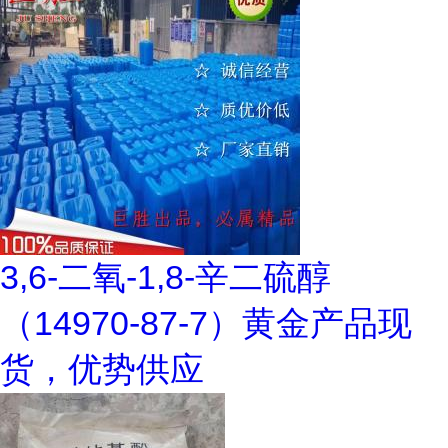
3,6-二氧-1,8-辛二硫醇
（14970-87-7）黄金产品现
货，优势供应