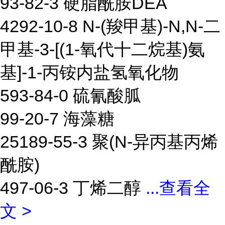
93-82-3 硬脂酰胺DEA
4292-10-8 N-(羧甲基)-N,N-二
甲基-3-[(1-氧代十二烷基)氨
基]-1-丙铵内盐氢氧化物
593-84-0 硫氰酸胍
99-20-7 海藻糖
25189-55-3 聚(N-异丙基丙烯
酰胺)
497-06-3 丁烯二醇
...
查看全
文 >