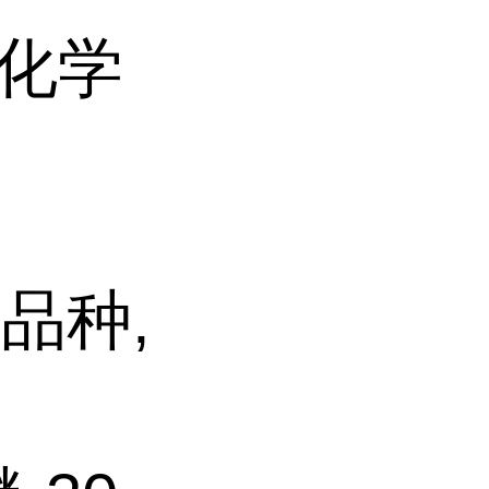
机化学
品种,