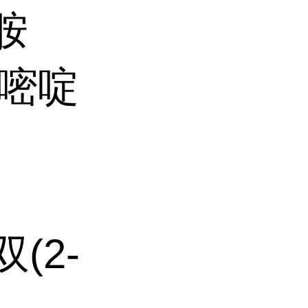
胺
4-嘧啶
双(2-