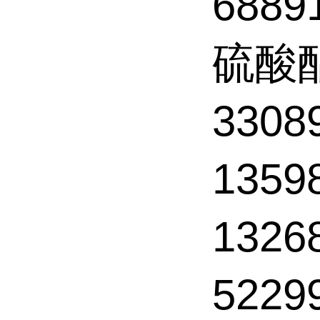
6889
硫酸
3308
1359
132
5229