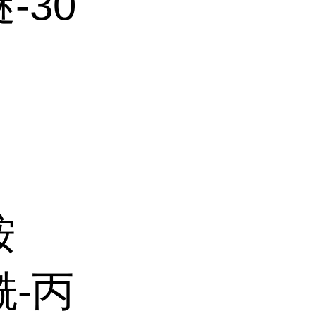
-30
铵
酰-丙