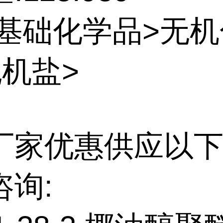
:基础化学品>无
无机盐>
厂家优惠供应以下
咨询: