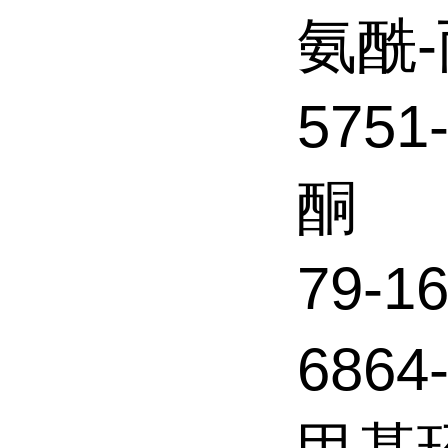
氨酰
5751
酮
79-
6864