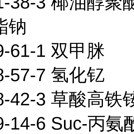
1-38-3 椰油醇聚醚
酯钠
9-61-1 双甲脒
8-57-7 氢化钇
68-42-3 草酸高铁
9-14-6 Suc-丙氨