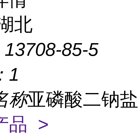
湖北
：
13708-85-5
：
1
名称
亚磷酸二钠
产品 >