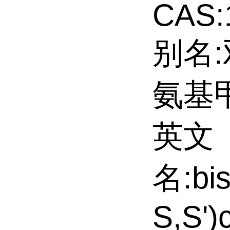
CAS:
别名:
氨基
英文
名:bis
S,S')