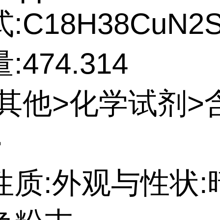
:C18H38CuN2
474.314
:其他>化学试剂>
>
性质:外观与性状: