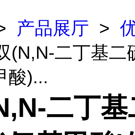
>
产品展厅
>
双(N,N-二丁基
酸)...
N,N-二丁基