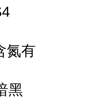
S4
含氮有
暗黑