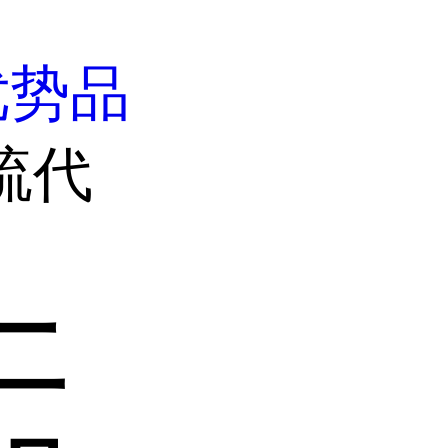
优势品
二硫代
二