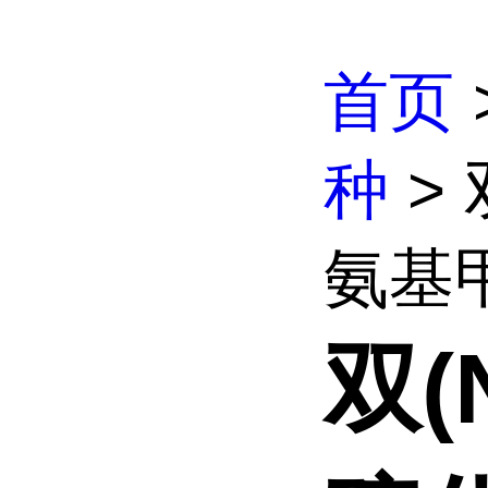
首页
种
> 
氨基甲
双(