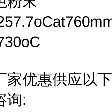
色粉末
57.7oCat760m
730oC
厂家优惠供应以下
咨询: