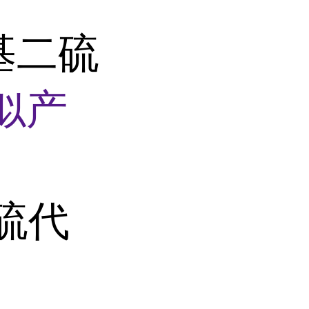
丁基二硫
似产
二硫代