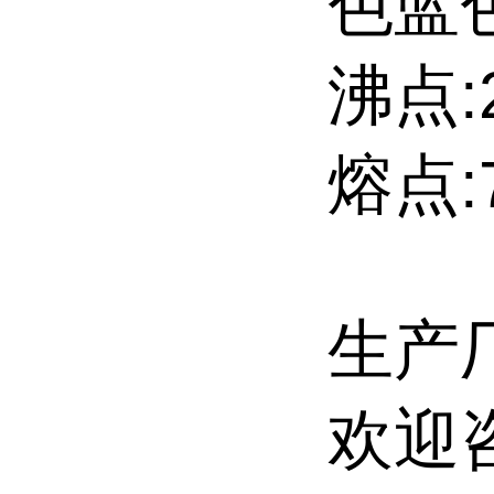
色蓝
沸点:2
熔点:
生产
欢迎