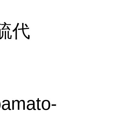
二硫代
bamato-