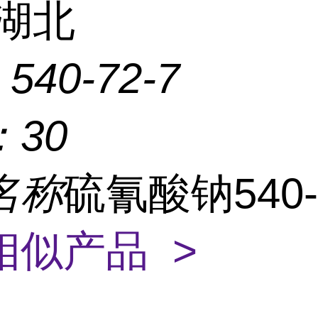
湖北
：
540-72-7
：
30
名称
硫氰酸钠540-7
相似产品 >