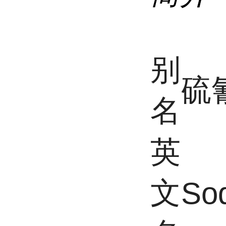
别
硫
名
英
文
So