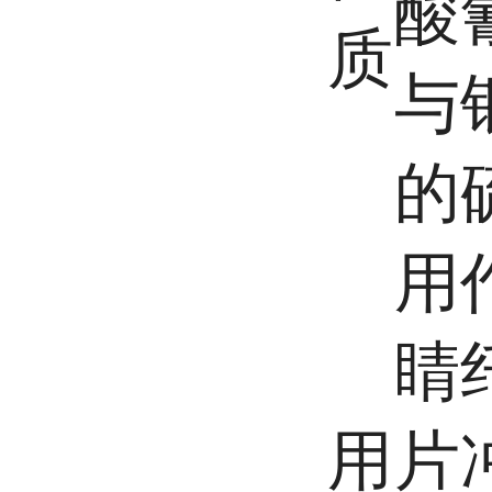
酸
质
与
的
用
睛
用
片