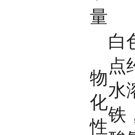
量
白
点
物
水
化
铁
性