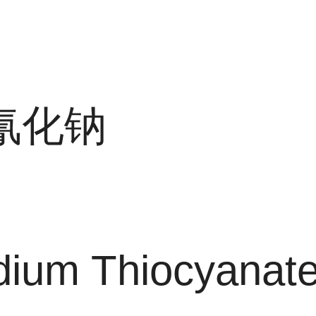
氰化钠
dium Thiocyanat