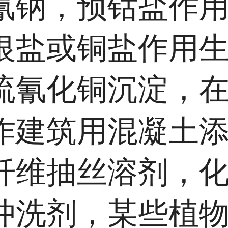
氰钠，预钴盐作
银盐或铜盐作用
硫氰化铜沉淀，
作建筑用混凝土
纤维抽丝溶剂，
冲洗剂，某些植