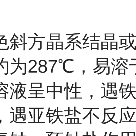
色斜方晶系结晶或粉
约为287℃，易
溶液呈中性，遇铁
，遇亚铁盐不反