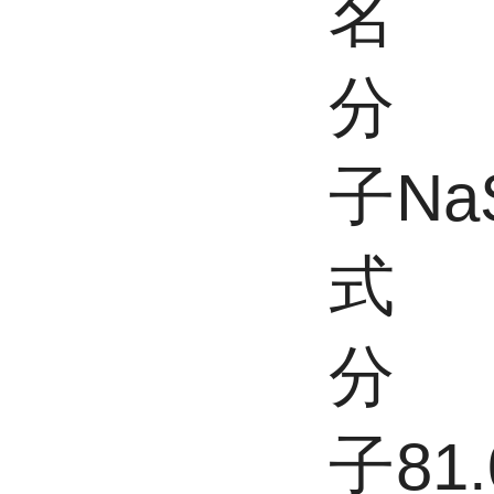
名
分
子
Na
式
分
子
81