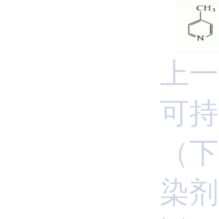
上一
可持
（下
染剂