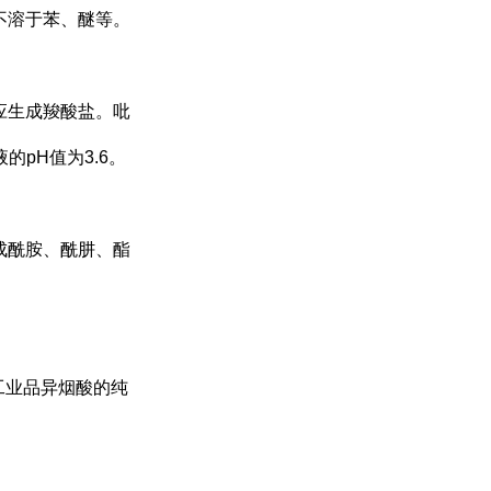
不溶于苯、醚等。
应生成羧酸盐。吡
液的
pH
值为
3.6
。
成酰胺、酰肼、酯
工业品异烟酸的纯