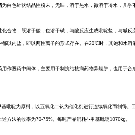
药
为白色针状结晶性粉末，无味，溶于热水，微溶于冷水，几乎
性化合物，既溶于酸，也溶于碱，与酸反应生成吡啶盐，与碱反
中都以内盐，即以两性离子的形式存在。在
20
℃时，其饱和水溶
药用作医药中间体，主要用于制抗结核病药物异烟肼，也用于合
甲基吡啶为原料，以五氧化二钒为催化剂进行连续氧化而制得。
上述方法的收率为
70-75%
。每吨产品消耗
4-
甲基吡啶
1070kg
。