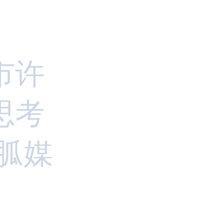
市许
思考
胍媒