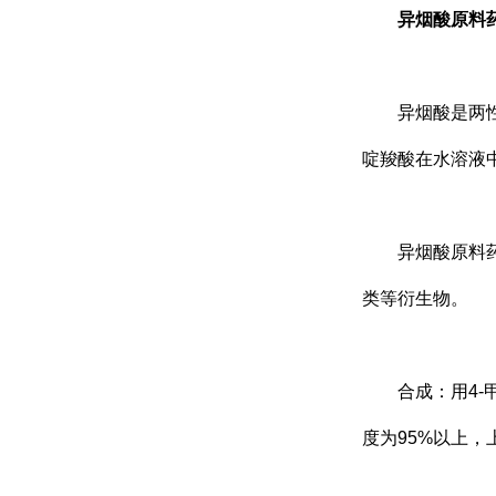
异烟酸原料
异烟酸是两
啶羧酸在水溶液
异烟酸原料
类等衍生物。
合成：用
4-
度为
95%
以上，