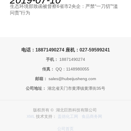
2019-07-10
生态环境部致函被督察6省市2央企：严禁“一刀切”“滥
问责”行为
电话：18871490274 座机：027-59599241
手机：
18871490274
传真：
QQ：1148980055
邮箱：
sales@hubeijusheng.com
公司地址：
湖北省天门市黄潭镇黄潭街35号
版权所有 © 湖北巨胜科技有限公司
XML
技术支持：
盖德化工网
食品商务网
公司首页