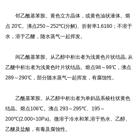
邻乙酰基苯胺。黄色立方晶体，或黄色油状液体。熔
点
20
℃。沸点
250
～
252
℃
(
分解
)
、折射率
1.6160
；不溶于
水，溶于乙醚，随水蒸气一起挥发。
间乙酰基苯胺。从乙醇中析出者为浅黄色片状结晶
,
从
乙醚中析出者为浅黄色叶片状结晶。熔点
98
～
99
℃，沸点
289
～
290
℃，部分随水蒸气一起挥发，有腐蚀性。
乙酰基苯胺。从乙醇中析出者为单斜晶系棱柱状黄色
结晶。熔点
106
℃。沸点
293
～
295
℃、
195
～
200
℃
(2.000
×
10Pa)
。微溶于冷水和苯
,
溶于热水、乙醇、
乙醚及盐酸，有毒及腐蚀性。