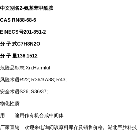
中文别名
2-氨基苯甲酰胺
CAS RN
88-68-6
EINECS号
201-851-2
分 子 式
C7H8N2O
分 子 量
136.1512
危险品标志
Xn:Harmful
风险术语
R22; R36/37/38; R43;
安全术语
S26; S36/37;
物化性质
用 途
用作有机合成中间体
厂家直销，欢迎来电询问该原料库存及销售价格。湖北巨胜科技