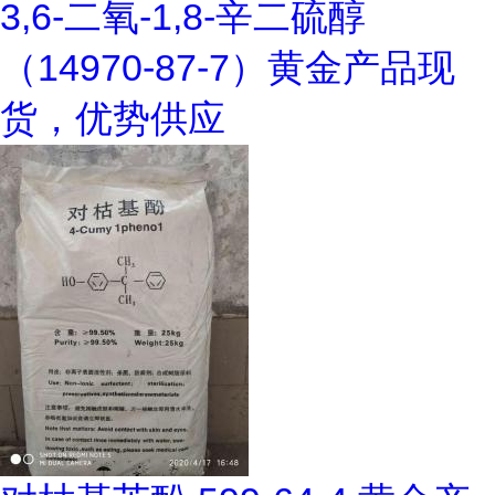
3,6-二氧-1,8-辛二硫醇
（14970-87-7）黄金产品现
货，优势供应