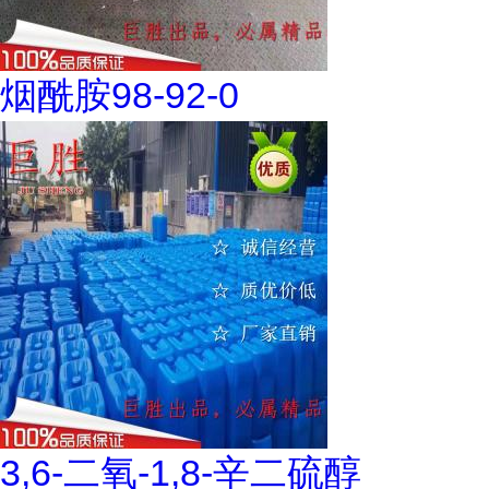
烟酰胺98-92-0
3,6-二氧-1,8-辛二硫醇