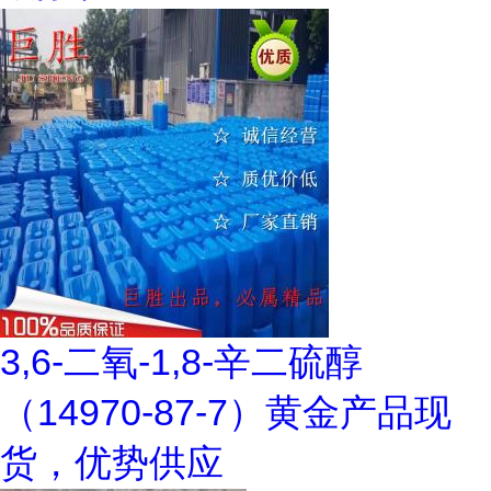
3,6-二氧-1,8-辛二硫醇
（14970-87-7）黄金产品现
货，优势供应