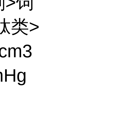
剂>饲
肽类>
cm3
mHg