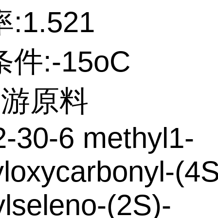
:1.521
件:-15oC
上游原料
-30-6 methyl1-
loxycarbonyl-(4S
lseleno-(2S)-