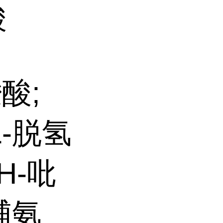
酸
羧酸;
L-脱氢
1H-吡
氢脯氨