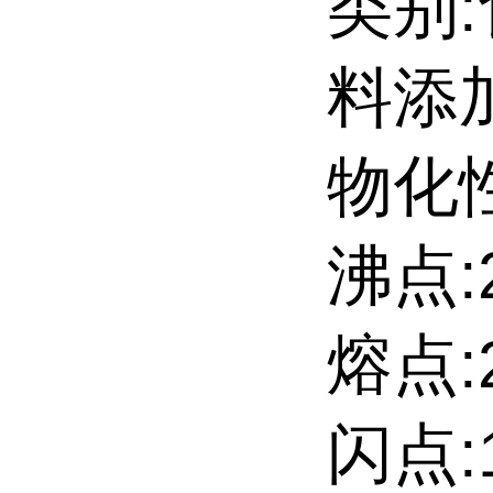
类别
料添
物化性
沸点:2
熔点:2
闪点:1