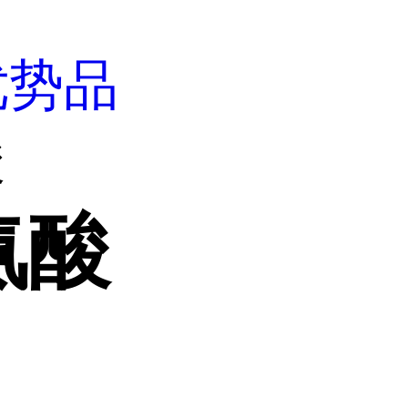
优势品
酸
脯氨酸