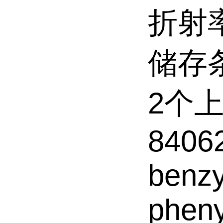
折射率
储存条
2个
84062
benzy
pheny