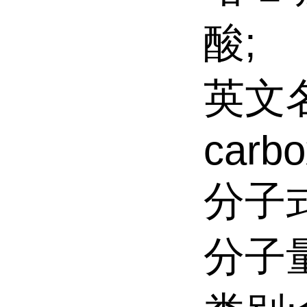
酸;
英文名:(
carbo
分子式
分子量: