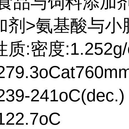
:食品与饲料添加
加剂>氨基酸与小
质:密度:1.252g/
79.3oCat760m
39-241oC(dec.)
22.7oC