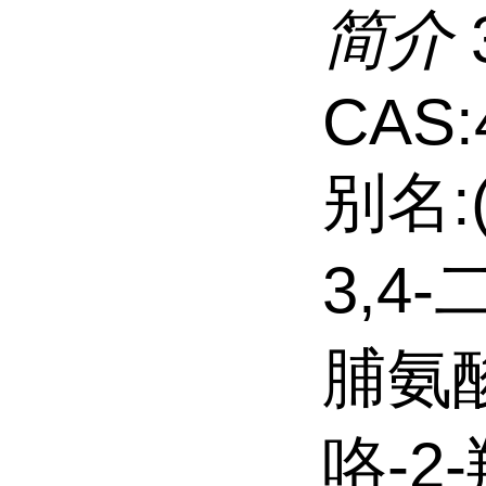
简介
CAS:
别名:
3,4
脯氨酸;
咯-2