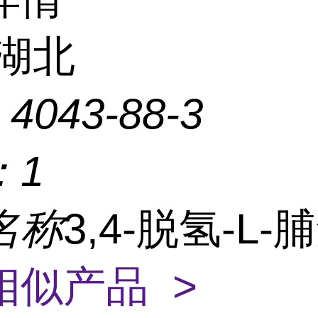
湖北
：
4043-88-3
：
1
名称
3,4-脱氢-L-
相似产品 >