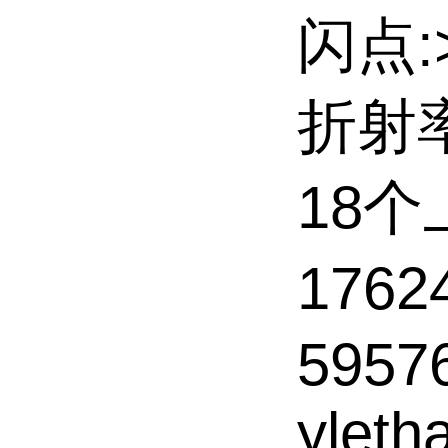
闪点:>
折射率
18
1762
59576
yleth