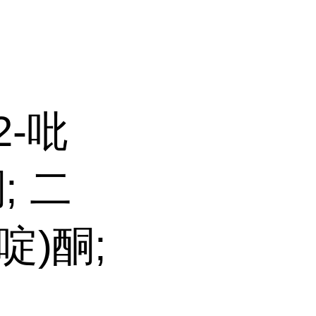
2-吡
; 二
吡啶)酮;