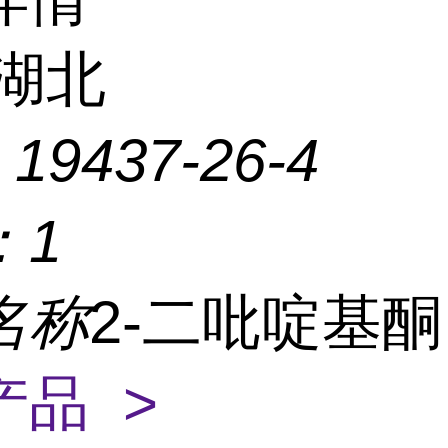
湖北
：
19437-26-4
：
1
名称
2-二吡啶基
产品 >