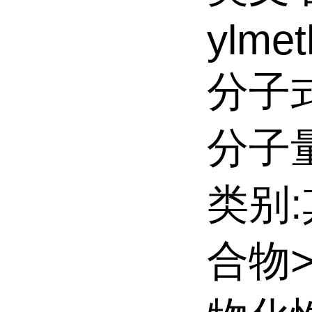
ylme
分子式
分子量:
类别
合物