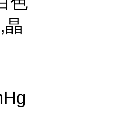
白色
,晶
mHg