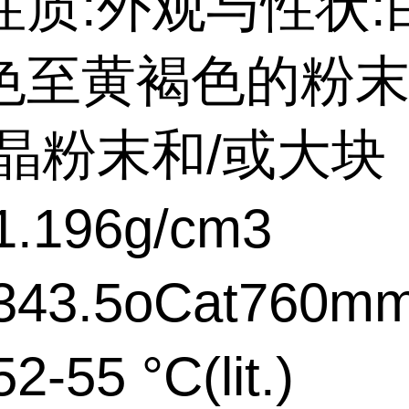
性质:外观与性状:
色至黄褐色的粉末
结晶粉末和/或大块
.196g/cm3
43.5oCat760m
-55 °C(lit.)