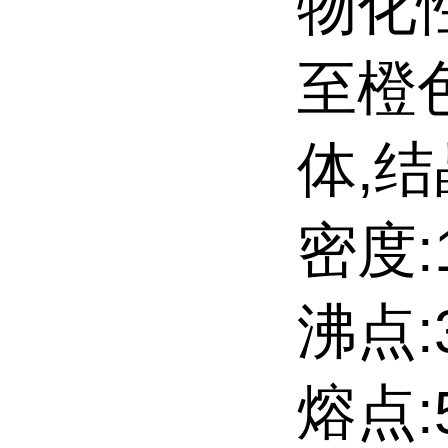
物化
至橙
体,
密度:1
沸点:3
熔点:52