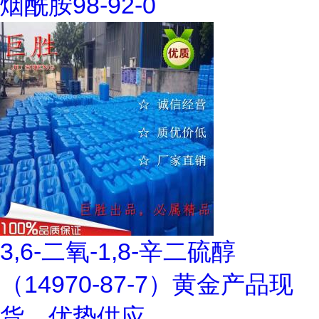
烟酰胺98-92-0
3,6-二氧-1,8-辛二硫醇
（14970-87-7）黄金产品现
货，优势供应