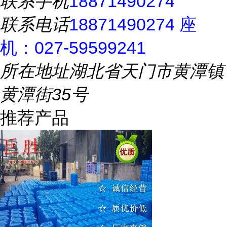
联系手机
18871490274
联系电话
18871490274 座
机：027-59599241
所在地址
湖北省天门市黄潭镇
黄潭街35号
推荐产品