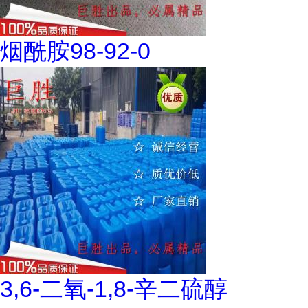
烟酰胺98-92-0
3,6-二氧-1,8-辛二硫醇