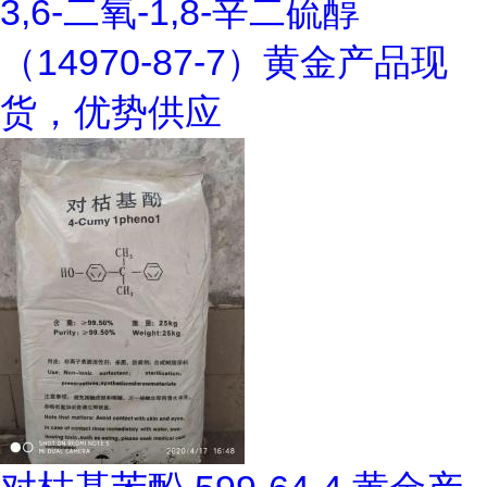
3,6-二氧-1,8-辛二硫醇
（14970-87-7）黄金产品现
货，优势供应