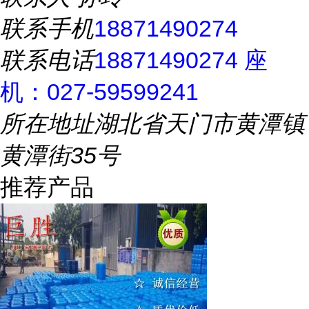
联系手机
18871490274
联系电话
18871490274 座
机：027-59599241
所在地址
湖北省天门市黄潭镇
黄潭街35号
推荐产品