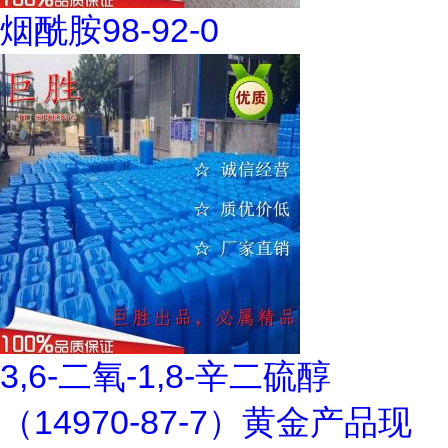
烟酰胺98-92-0
3,6-二氧-1,8-辛二硫醇
（14970-87-7）黄金产品现