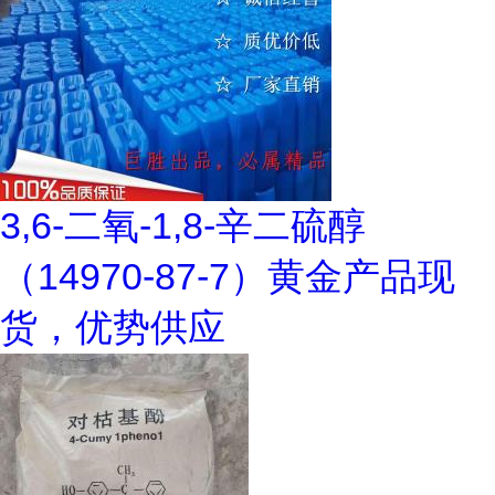
3,6-二氧-1,8-辛二硫醇
（14970-87-7）黄金产品现
货，优势供应