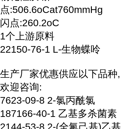
点:506.6oCat760mmHg
闪点:260.2oC
1个上游原料
22150-76-1 L-生物蝶呤
生产厂家优惠供应以下品种,
欢迎咨询:
7623-09-8 2-氯丙酰氯
187166-40-1 乙基多杀菌素
2144-53-8 2-(全氟己基)乙基