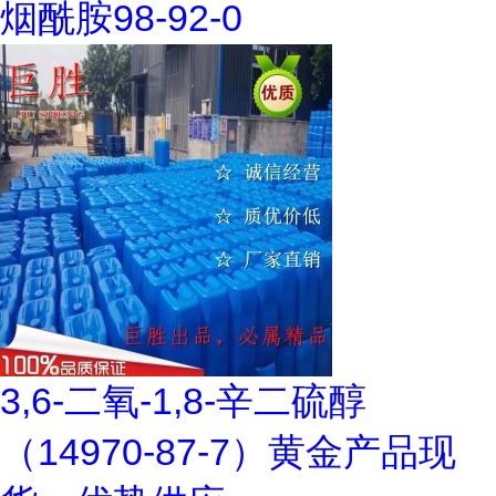
烟酰胺98-92-0
3,6-二氧-1,8-辛二硫醇
（14970-87-7）黄金产品现