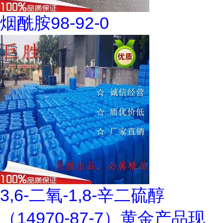
烟酰胺98-92-0
3,6-二氧-1,8-辛二硫醇
（14970-87-7）黄金产品现