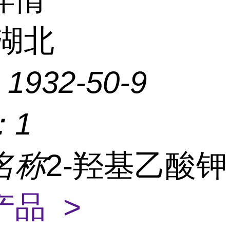
湖北
：
1932-50-9
：
1
名称
2-羟基乙酸
产品 >