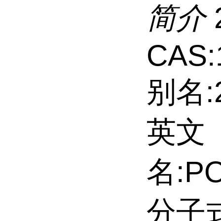
简介
CAS:
别名:
英文
名:P
分子式