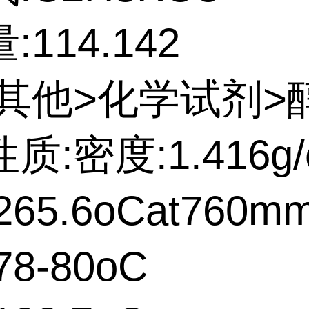
114.142
:其他>化学试剂>
质:密度:1.416g/
65.6oCat760m
8-80oC