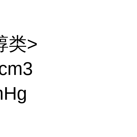
醇类>
cm3
mHg