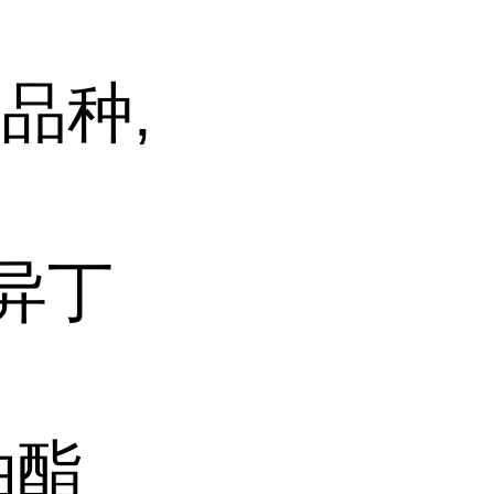
品种,
二异丁
油酯