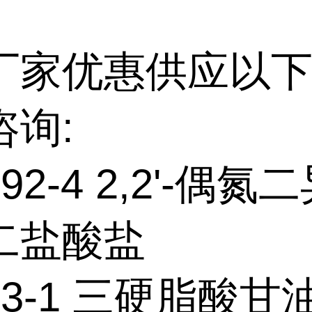
厂家优惠供应以下
咨询:
-92-4 2,2'-偶氮
二盐酸盐
-43-1 三硬脂酸甘