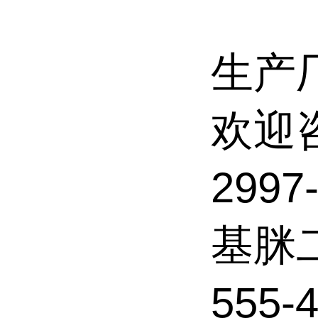
生产
欢迎
2997
基脒
555