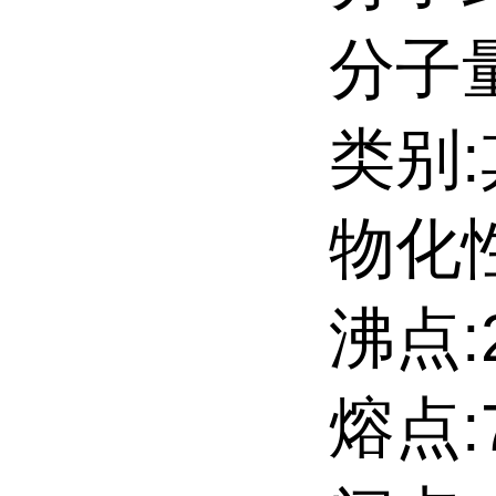
分子量:
类别
物化性
沸点:2
熔点:7