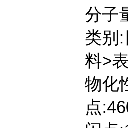
分子量:
类别
料>
物化
点:46