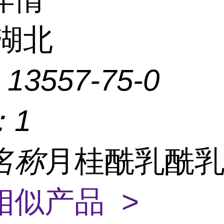
湖北
：
13557-75-0
：
1
名称
月桂酰乳酰
相似产品 >