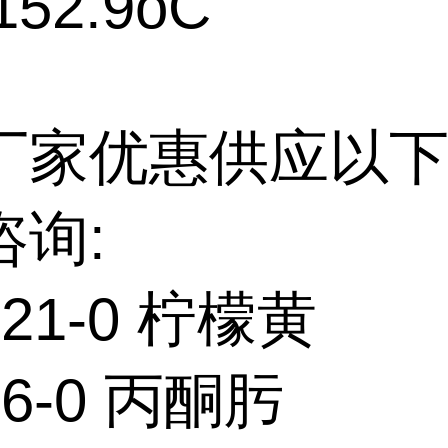
52.9oC
厂家优惠供应以下
咨询:
-21-0 柠檬黄
06-0 丙酮肟