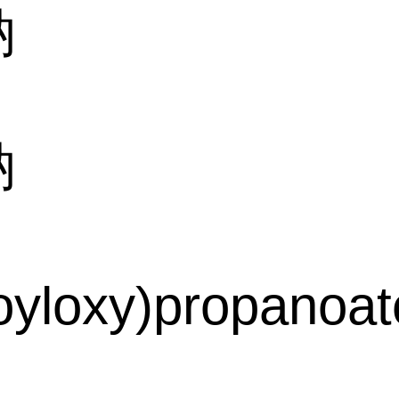
钠
钠
yloxy)propanoat