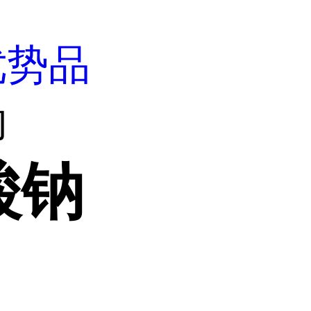
优势品
钠
酸钠