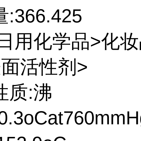
366.425
:日用化学品>化
表面活性剂>
性质:沸
0.3oCat760mmH