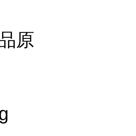
妆品原
g