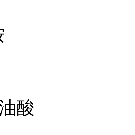
铵
三油酸