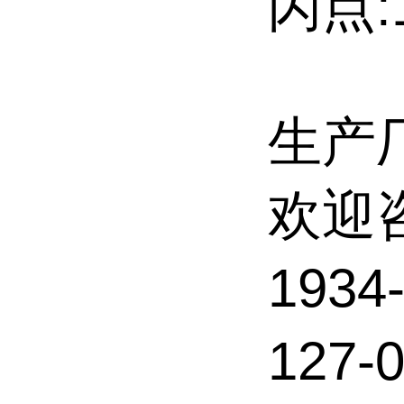
闪点:1
生产
欢迎
1934
127-