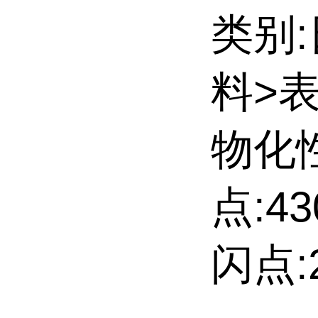
类别
料>
物化
点:43
闪点:2