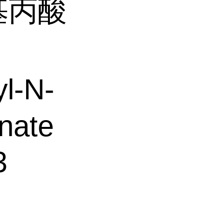
基丙酸
l-N-
inate
3