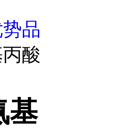
优势品
基丙酸
氨基