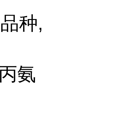
品种,
基丙氨