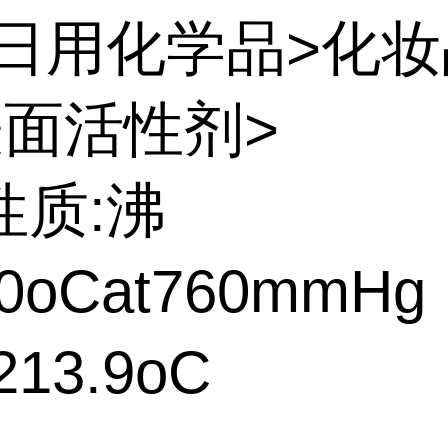
:日用化学品>化
表面活性剂>
性质:沸
0oCat760mmHg
13.9oC