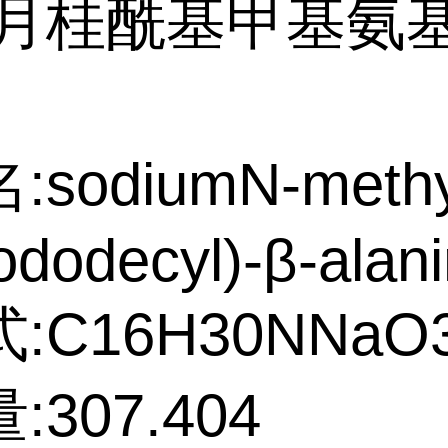
:月桂酰基甲基氨
sodiumN-methy
ododecyl)-β-alan
:C16H30NNaO
307.404