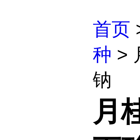
首页
种
>
钠
月