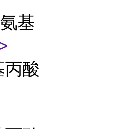
基氨基
>
基丙酸