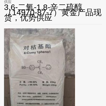
供应
3,6-二氧-1,8-辛二硫醇
（14970-87-7）黄金产品现
货，优势供应